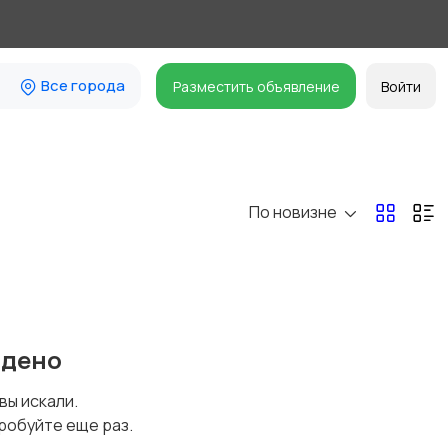
Все города
Разместить объявление
Войти
По новизне
йдено
 вы искали.
робуйте еще раз.