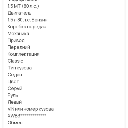
1.5 MT (80 л.с.)
Двигатель
1.5 л 80 л.с. Бензин
Коробка передач
Механика
Привод
Передний
Комплектация
Classic
Тип кузова
Седан
Цвет
Серый
Руль
Левый
VIN или номер кузова
XWB3*************
Обмен